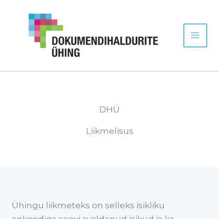
Skip
Facebook
Instagram
LinkedIn
to
content
DHÜ
Liikmelisus
Ühingu liikmeteks on selleks isikliku
ankeediga soovi avaldanud isikud ja ka