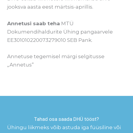
jooksva aasta eest märtsis-aprillis.
Annetusi saab teha
MTÜ
Dokumendihaldurite Ühing pangaarvele
EE301010220073279010 SEB Pank.
Annetuse tegemisel märgi selgitusse
„Annetus”
Tahad osa saada DHÜ tööst?
Ühingu liikmeks võib astuda iga füüsiline või