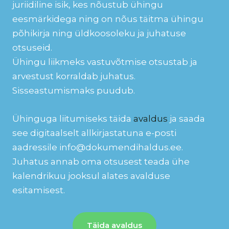
juriidiline isik, kes nõustub ühingu
eesmärkidega ning on nõus täitma ühingu
põhikirja ning üldkoosoleku ja juhatuse
otsuseid.
Ühingu liikmeks vastuvõtmise otsustab ja
arvestust korraldab juhatus.
Sisseastumismaks puudub.
Ühinguga liitumiseks täida
avaldus
ja saada
see digitaalselt allkirjastatuna e-posti
aadressile info@dokumendihaldus.ee.
Juhatus annab oma otsusest teada ühe
kalendrikuu jooksul alates avalduse
esitamisest.
Täida avaldus