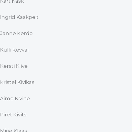
Kärt Kask
Ingrid Kaskpeit
Janne Kerdo
Külli Kevväi
Kersti Kiive
Kristel Kivikas
Aime Kivine
Piret Kivits
Mirje Klaas