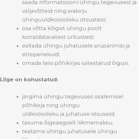
saada informatsiooni ühingu tegevusest ja
väljavõtteid ning ärakirju
ühinguüldkoosoleku otsustest;
osa võtta kõigist ühingu poolt
korraldatavatest üritustest;
esitada ühingu juhatusele arupärimisi ja
ettepanekuid;
omada teisi põhikirjas sätestatud õigusi.
Liige on kohustatud:
järgima ühingu tegevuses osalemisel
põhikirja ning ühingu
üldkoosoleku ja juhatuse otsuseid;
tasuma õigeaegselt liikmemaksu;
teatama ühingu juhatusele ühingu