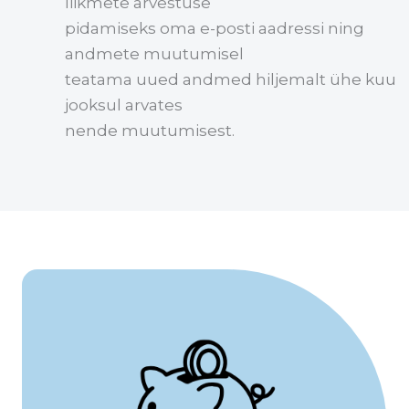
liikmete arvestuse
pidamiseks oma e-posti aadressi ning
andmete muutumisel
teatama uued andmed hiljemalt ühe kuu
jooksul arvates
nende muutumisest.