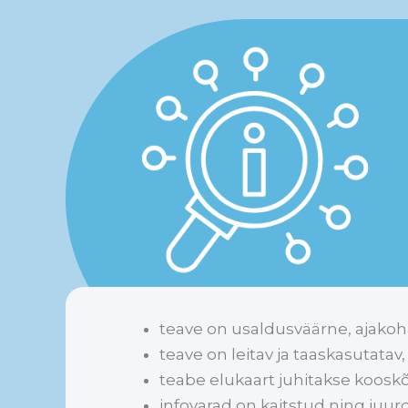
teave on usaldusväärne, ajakohan
teave on leitav ja taaskasutatav
teabe elukaart juhitakse kooskõ
infovarad on kaitstud ning juu