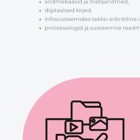
andmebaasid ja metaandmed,
digitaalsed kirjed,
infosüsteemides tekkiv ärikriitiline i
protsessilogid ja süsteemne tead