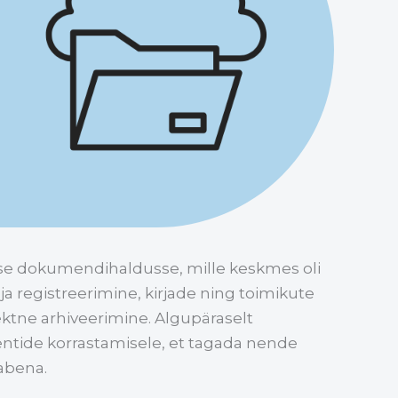
isse dokumendihaldusse, mille keskmes oli
a registreerimine, kirjade ning toimikute
rektne arhiveerimine. Algupäraselt
ide korrastamisele, et tagada nende
eabena.