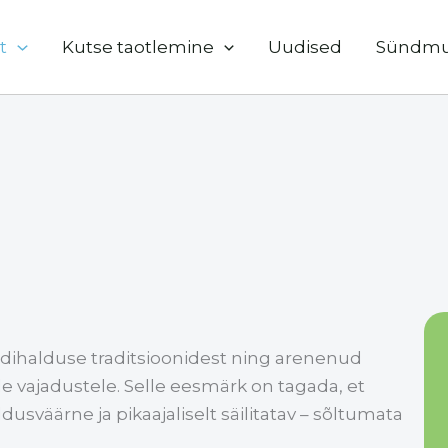
t
Kutse taotlemine
Uudised
Sündm
ihalduse traditsioonidest ning arenenud
 vajadustele. Selle eesmärk on tagada, et
dusväärne ja pikaajaliselt säilitatav – sõltumata