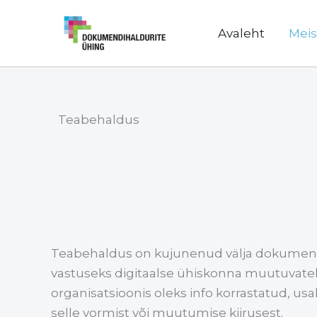
Skip
Facebook
Instagram
LinkedIn
to
Avaleht
Meis
content
Teabehaldus
Teabehaldus on kujunenud välja dokumend
vastuseks digitaalse ühiskonna muutuvatele
organisatsioonis oleks info korrastatud, usal
selle vormist või muutumise kiirusest.