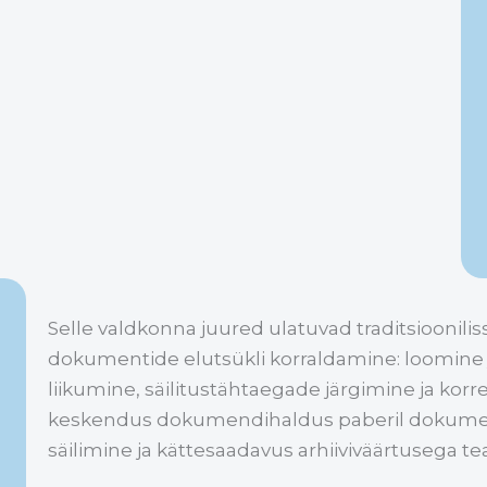
Selle valdkonna juured ulatuvad traditsioonil
dokumentide elutsükli korraldamine: loomine j
liikumine, säilitustähtaegade järgimine ja kor
keskendus dokumendihaldus paberil dokument
säilimine ja kättesaadavus arhiiviväärtusega t