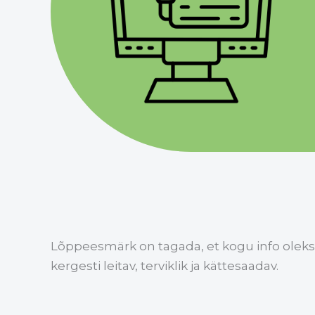
Lõppeesmärk on tagada, et kogu info oleks 
kergesti leitav, terviklik ja kättesaadav.