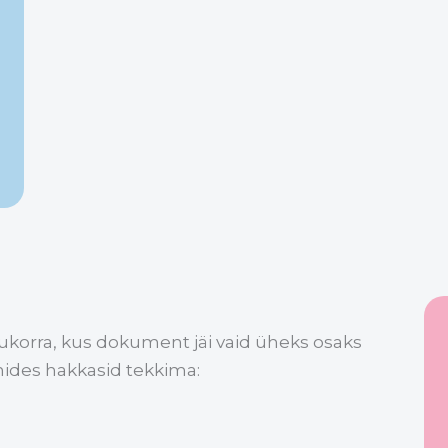
olukorra, kus dokument jäi vaid üheks osaks
nides hakkasid tekkima: