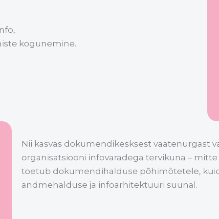
nfo,
miste kogunemine.
Nii kasvas dokumendikesksest vaatenurgast vä
organisatsiooni infovaradega tervikuna – mit
toetub dokumendihalduse põhimõtetele, kuid 
andmehalduse ja infoarhitektuuri suunal.