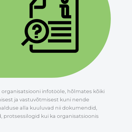
rganisatsiooni infotööle, hõlmates kõiki
sest ja vastuvõtmisest kuni nende
ehalduse alla kuuluvad nii dokumendid,
protsessilogid kui ka organisatsioonis