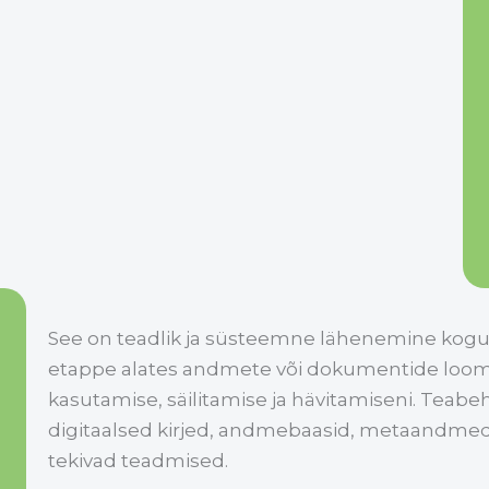
See on teadlik ja süsteemne lähenemine kogu o
etappe alates andmete või dokumentide loomi
kasutamise, säilitamise ja hävitamiseni. Teab
digitaalsed kirjed, andmebaasid, metaandmed, 
tekivad teadmised.