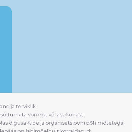
e ja terviklik;
, sõltumata vormist või asukohast;
las õigusaktide ja organisatsiooni põhimõtetega;
rdepääs on läbimõeldult korraldatud;