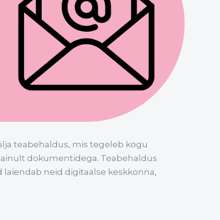
lja teabehaldus, mis tegeleb kogu
te ainult dokumentidega. Teabehaldus
laiendab neid digitaalse keskkonna,