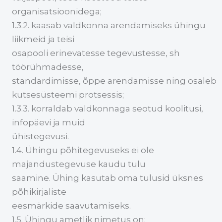
organisatsioonidega;
1.3.2. kaasab valdkonna arendamiseks ühingu
liikmeid ja teisi
osapooli erinevatesse tegevustesse, sh
töörühmadesse,
standardimisse, õppe arendamisse ning osaleb
kutsesüsteemi protsessis;
1.3.3. korraldab valdkonnaga seotud koolitusi,
infopäevi ja muid
ühistegevusi.
1.4. Ühingu põhitegevuseks ei ole
majandustegevuse kaudu tulu
saamine. Ühing kasutab oma tulusid üksnes
põhikirjaliste
eesmärkide saavutamiseks.
1.5. Ühingu ametlik nimetus on: