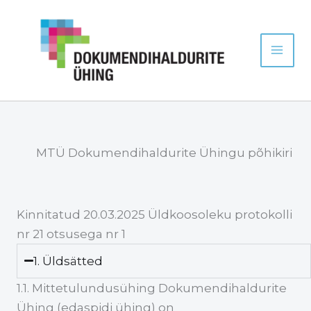
Skip
Facebook
Instagram
LinkedIn
to
content
MTÜ Dokumendihaldurite Ühingu põhikiri
Kinnitatud 20.03.2025 Üldkoosoleku protokolli
nr 21 otsusega nr 1
1. Üldsätted
1.1. Mittetulundusühing Dokumendihaldurite
Ühing (edaspidi ühing) on