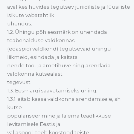
avalikes huvides tegutsev juriidiliste ja füüsiliste
isikute vabatahtlik
ühendus.
1.2. Ühingu põhieesmärk on ühendada
teabehalduse valdkonnas
(edaspidi valdkond) tegutsevaid ühingu
liikmeid, esindada ja kaitsta
nende töö- ja ametihuve ning arendada
valdkonna kutsealast
tegevust.
1.3. Eesmärgi saavutamiseks ühing:
1.3.1. aitab kaasa valdkonna arendamisele, sh
kutse
populariseerimine ja laiema teadlikkuse
levitamisele Eestis ja
väljaspool, teeb koostööd teiste