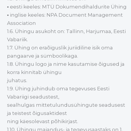
▪ eesti keeles: MTÜ Dokumendihaldurite Ühing
▪ inglise keeles: NPA Document Management
Association
1.6. Ühingu asukoht on: Tallinn, Harjumaa, Eesti
Vabariik.
1.7. Ühing on eraõiguslik juriidiline isik oma
pangaarve ja sümboolikaga.
1.8. Ühingu logo ja nime kasutamise õigused ja
korra kinnitab ühingu
juhatus.
1.9. Ühing juhindub oma tegevuses Eesti
Vabariigi seadustest,
sealhulgas mittetulundusühingute seadusest
ja teistest õigusaktidest
ning käesolevast põhikirjast.
1.10. Ühingu majandus- ja tegevusaastaks on 1.