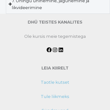
7. Ühingu ühinemine, jagunemine ja
likvideerimine
DHÜ TEISTES KANALITES
Ole kursis meie tegemistega
LEIA KIIRELT
Taotle kutset
Tule liikmeks